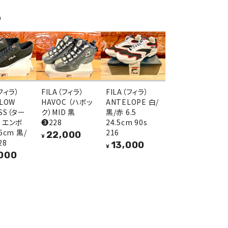
品
（フィラ）
FILA（フィラ）
FILA（フィラ）
 LOW
HAVOC （ハボッ
ANTELOPE 白/
SS（ター
ク）MID 黒
黒/赤 6.5
 エンボ
❸228
24.5cm 90s
6cm 黒/
216
22,000
¥
28
13,000
¥
000