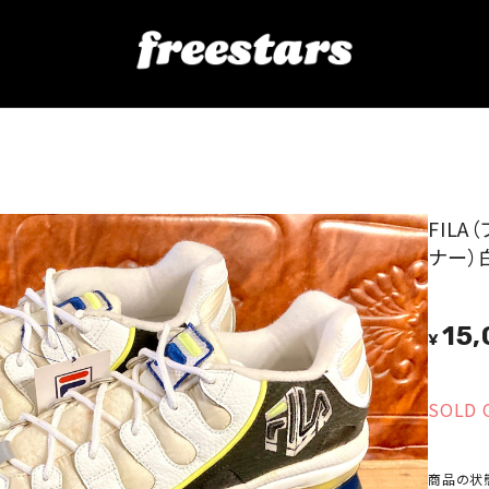
レーナー）白/黒/黄 9.5 27.5cm 90s 234
FILA
ナー）白/
15,
¥
SOLD 
商品の状