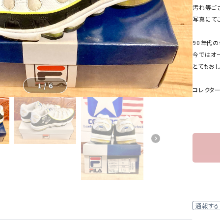
汚れ等ご
写真にて
90年代
今ではオ
とてもお
1
/
6
コレクタ
通報する