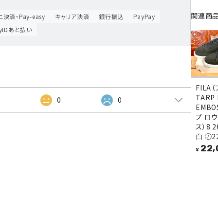
関連商
決済・Pay-easy
キャリア決済
銀行振込
PayPay
ayIDあと払い
FILA
TARP
2
0
0
EMBO
プ ロウ
ス）8 2
白 ⑦2
22,
¥